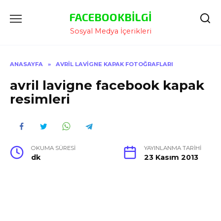
İçeriğe
FACEBOOKBILGI
Atla
Sosyal Medya İçerikleri
ANASAYFA
»
AVRIL LAVIGNE KAPAK FOTOĞRAFLARI
avril lavigne facebook kapak
resimleri
OKUMA SÜRESI
YAYINLANMA TARIHI
dk
23 Kasım 2013