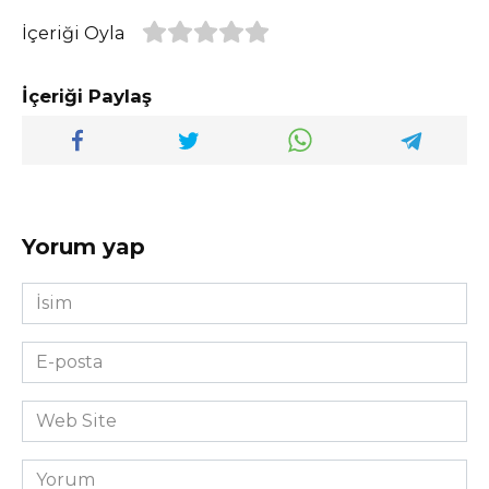
İçeriği Oyla
İçeriği Paylaş
Yorum yap
İsim
*
E-
posta
*
Web
Site
Yorum