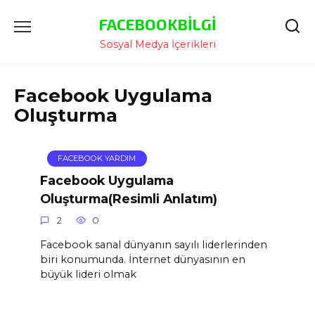
İçeriğe
FACEBOOKBILGI
Atla
Sosyal Medya İçerikleri
Facebook Uygulama
Oluşturma
FACEBOOK YARDIM
Facebook Uygulama
Oluşturma(Resimli Anlatım)
2
0
Facebook sanal dünyanın sayılı liderlerinden
biri konumunda. İnternet dünyasının en
büyük lideri olmak