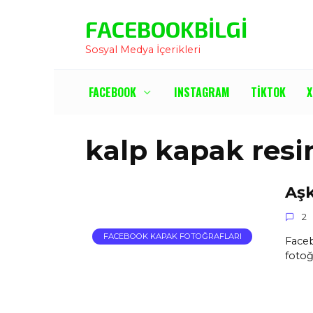
İçeriğe
FACEBOOKBILGI
Atla
Sosyal Medya İçerikleri
FACEBOOK
INSTAGRAM
TIKTOK
X
kalp kapak resi
Aşk
2
FACEBOOK KAPAK FOTOĞRAFLARI
Faceb
fotoğr