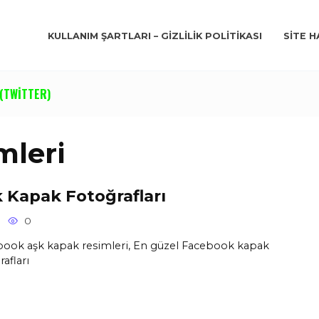
KULLANIM ŞARTLARI – GIZLILIK POLITIKASI
SITE H
(TWITTER)
mleri
 Kapak Fotoğrafları
0
ook aşk kapak resimleri, En güzel Facebook kapak
afları