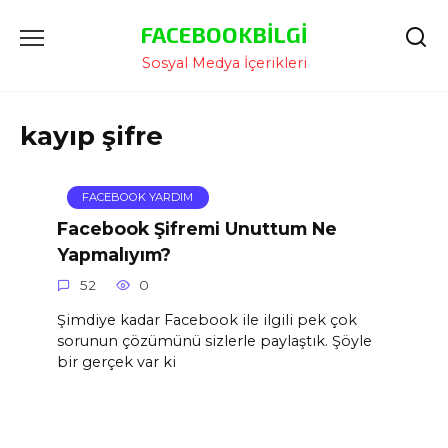
İçeriğe
FACEBOOKBILGI
Atla
Sosyal Medya İçerikleri
kayıp şifre
FACEBOOK YARDIM
Facebook Şifremi Unuttum Ne
Yapmalıyım?
52
0
Şimdiye kadar Facebook ile ilgili pek çok
sorunun çözümünü sizlerle paylaştık. Şöyle
bir gerçek var ki