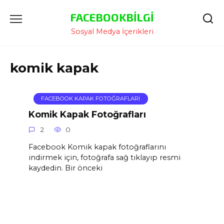
İçeriğe
FACEBOOKBILGI
Atla
Sosyal Medya İçerikleri
komik kapak
FACEBOOK KAPAK FOTOĞRAFLARI
Komik Kapak Fotoğrafları
2
0
Facebook Komik kapak fotoğraflarını
indirmek için, fotoğrafa sağ tıklayıp resmi
kaydedin. Bir önceki