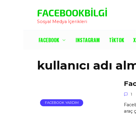
İçeriğe
FACEBOOKBILGI
Atla
Sosyal Medya İçerikleri
FACEBOOK
INSTAGRAM
TIKTOK
X
kullanıcı adı al
Fac
1
FACEBOOK YARDIM
Faceb
araç 