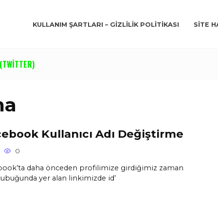
KULLANIM ŞARTLARI – GIZLILIK POLITIKASI
SITE H
(TWITTER)
ma
ebook Kullanıcı Adı Değiştirme
0
ook’ta daha önceden profilimize girdiğimiz zaman
çubuğunda yer alan linkimizde id’