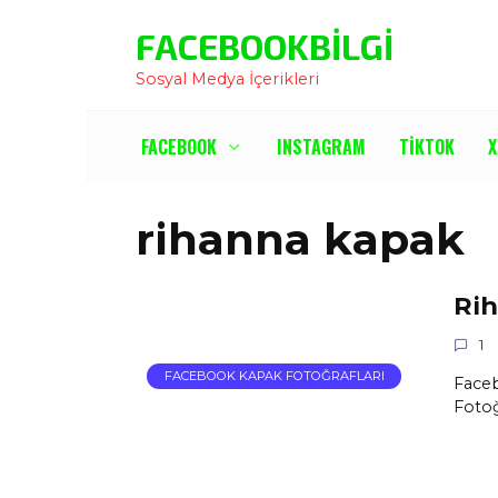
İçeriğe
FACEBOOKBILGI
Atla
Sosyal Medya İçerikleri
FACEBOOK
INSTAGRAM
TIKTOK
X
rihanna kapak
Rih
1
FACEBOOK KAPAK FOTOĞRAFLARI
Faceb
Fotoğ