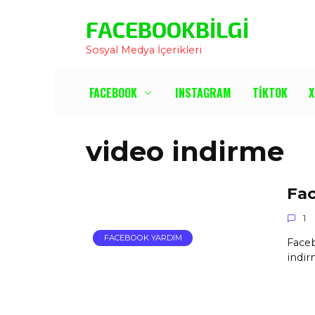
İçeriğe
FACEBOOKBILGI
Atla
Sosyal Medya İçerikleri
FACEBOOK
INSTAGRAM
TIKTOK
X
video indirme
Fac
1
FACEBOOK YARDIM
Faceb
indir