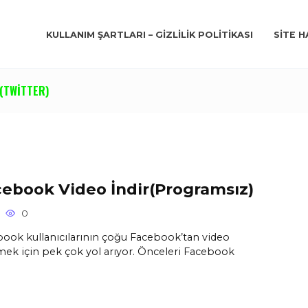
KULLANIM ŞARTLARI – GIZLILIK POLITIKASI
SITE H
(TWITTER)
ebook Video İndir(Programsız)
0
ook kullanıcılarının çoğu Facebook’tan video
mek için pek çok yol arıyor. Önceleri Facebook