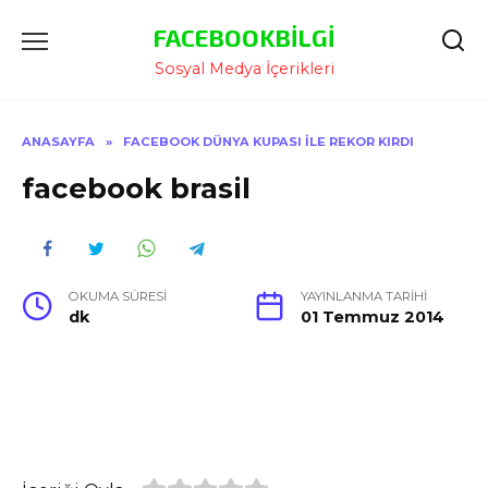
İçeriğe
FACEBOOKBILGI
Atla
Sosyal Medya İçerikleri
ANASAYFA
»
FACEBOOK DÜNYA KUPASI İLE REKOR KIRDI
facebook brasil
OKUMA SÜRESI
YAYINLANMA TARIHI
dk
01 Temmuz 2014