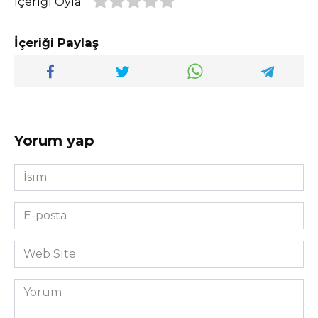
İçeriği Oyla
İçeriği Paylaş
Yorum yap
İsim
*
E-
posta
*
Web
Site
Yorum