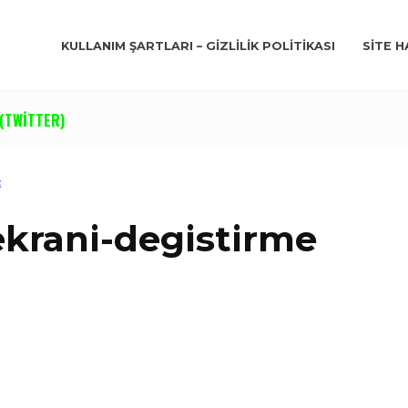
KULLANIM ŞARTLARI – GIZLILIK POLITIKASI
SITE H
(TWITTER)
E
ekrani-degistirme