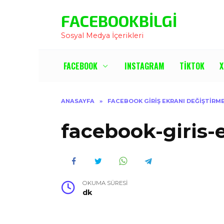
İçeriğe
FACEBOOKBILGI
Atla
Sosyal Medya İçerikleri
FACEBOOK
INSTAGRAM
TIKTOK
X
ANASAYFA
»
FACEBOOK GIRIŞ EKRANI DEĞIŞTIRM
facebook-giris-
OKUMA SÜRESI
dk