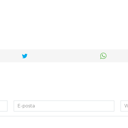
E-
We
posta
Sit
*