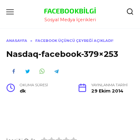
İçeriğe
FACEBOOKBILGI
Atla
Sosyal Medya İçerikleri
ANASAYFA
»
FACEBOOK ÜÇÜNCÜ ÇEYREĞI AÇIKLADI!
Nasdaq-facebook-379×253
OKUMA SÜRESI
YAYINLANMA TARIHI
dk
29 Ekim 2014