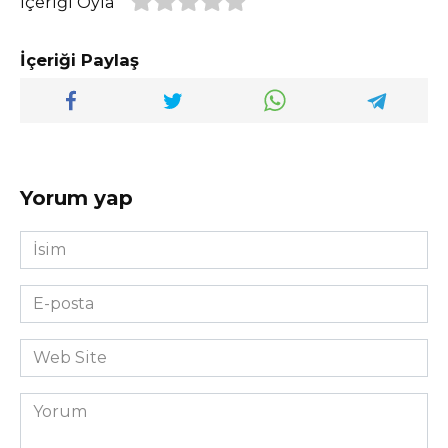
İçeriği Oyla
İçeriği Paylaş
Yorum yap
İsim
*
E-
posta
*
Web
Site
Yorum