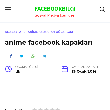
İçeriğe
FACEBOOKBILGI
Atla
Sosyal Medya İçerikleri
ANASAYFA
»
ANIME KAPAK FOTOĞRAFLARI
anime facebook kapakları
OKUMA SÜRESI
YAYINLANMA TARIHI
dk
19 Ocak 2014