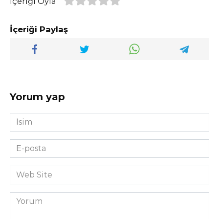
İçeriği Oyla
İçeriği Paylaş
Yorum yap
İsim
*
E-
posta
*
Web
Site
Yorum