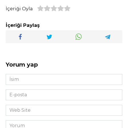
İçeriği Oyla
İçeriği Paylaş
Yorum yap
İsim
*
E-
posta
*
Web
Site
Yorum