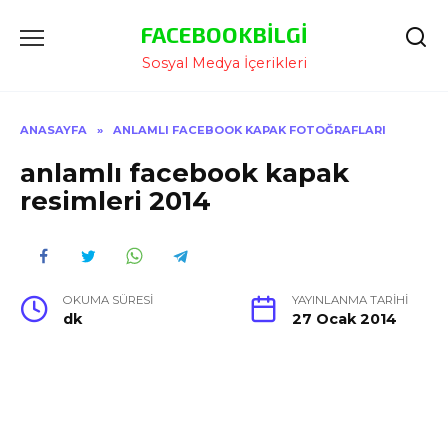
İçeriğe
FACEBOOKBILGI
Atla
Sosyal Medya İçerikleri
ANASAYFA
»
ANLAMLI FACEBOOK KAPAK FOTOĞRAFLARI
anlamlı facebook kapak
resimleri 2014
OKUMA SÜRESI
YAYINLANMA TARIHI
dk
27 Ocak 2014