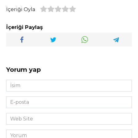
İçeriği Oyla
İçeriği Paylaş
Yorum yap
İsim
*
E-
posta
*
Web
Site
Yorum