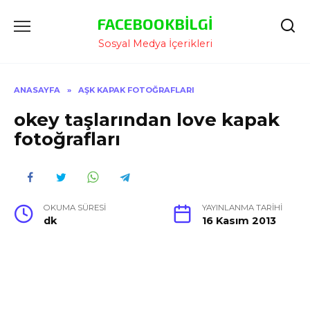
İçeriğe
FACEBOOKBILGI
Atla
Sosyal Medya İçerikleri
ANASAYFA
»
AŞK KAPAK FOTOĞRAFLARI
okey taşlarından love kapak
fotoğrafları
OKUMA SÜRESI
YAYINLANMA TARIHI
dk
16 Kasım 2013