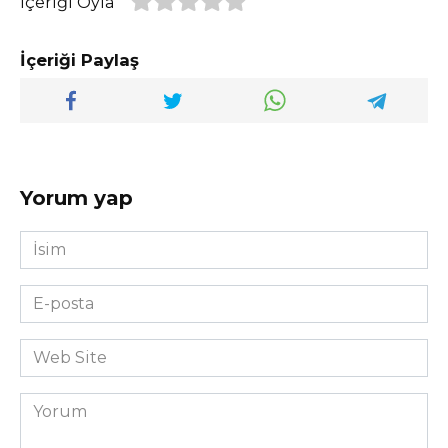
İçeriği Oyla
İçeriği Paylaş
Yorum yap
İsim
*
E-
posta
*
Web
Site
Yorum