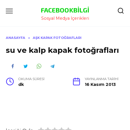
İçeriğe
FACEBOOKBILGI
Atla
Sosyal Medya İçerikleri
ANASAYFA
»
AŞK KAPAK FOTOĞRAFLARI
su ve kalp kapak fotoğrafları
OKUMA SÜRESI
YAYINLANMA TARIHI
dk
16 Kasım 2013