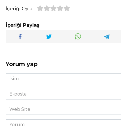
İçeriği Oyla
İçeriği Paylaş
Yorum yap
İsim
*
E-
posta
*
Web
Site
Yorum