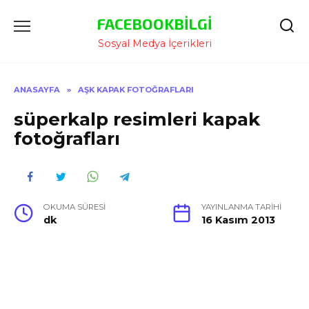
İçeriğe
FACEBOOKBILGI
Atla
Sosyal Medya İçerikleri
ANASAYFA
»
AŞK KAPAK FOTOĞRAFLARI
süperkalp resimleri kapak
fotoğrafları
OKUMA SÜRESI
YAYINLANMA TARIHI
dk
16 Kasım 2013