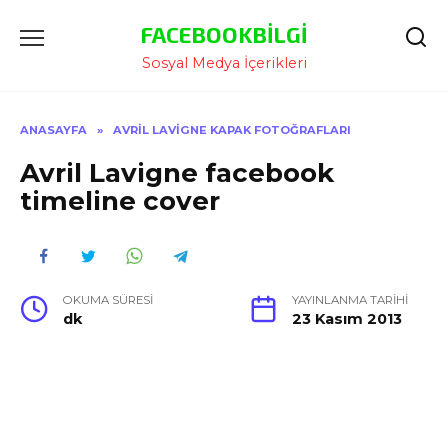
İçeriğe
FACEBOOKBILGI
Atla
Sosyal Medya İçerikleri
ANASAYFA
»
AVRIL LAVIGNE KAPAK FOTOĞRAFLARI
Avril Lavigne facebook
timeline cover
OKUMA SÜRESI
YAYINLANMA TARIHI
dk
23 Kasım 2013