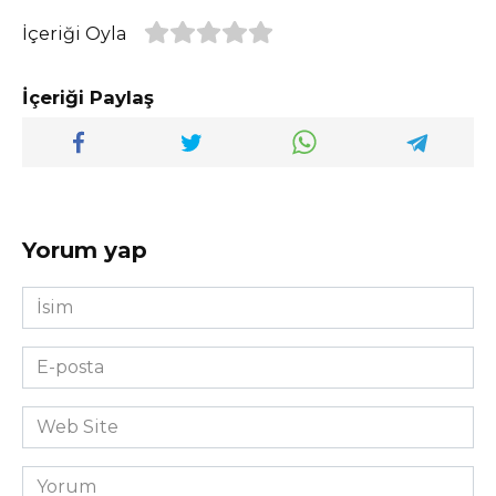
İçeriği Oyla
İçeriği Paylaş
Yorum yap
İsim
*
E-
posta
*
Web
Site
Yorum