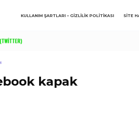
KULLANIM ŞARTLARI – GIZLILIK POLITIKASI
SITE H
(TWITTER)
I
cebook kapak