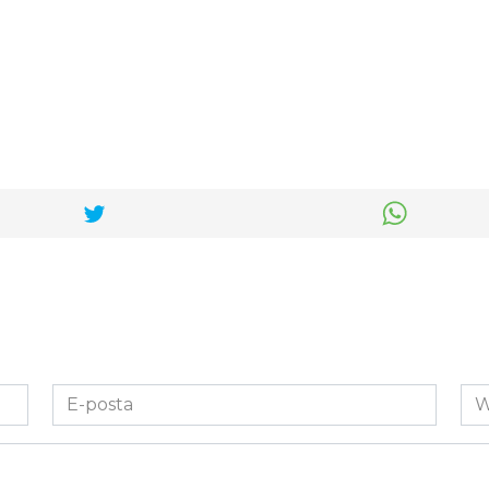
E-
We
posta
Sit
*