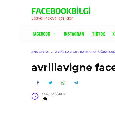
İçeriğe
FACEBOOKBILGI
Atla
Sosyal Medya İçerikleri
FACEBOOK
INSTAGRAM
TIKTOK
X
ANASAYFA
»
AVRIL LAVIGNE KAPAK FOTOĞRAFLAR
avrillavigne fa
OKUMA SÜRESI
dk