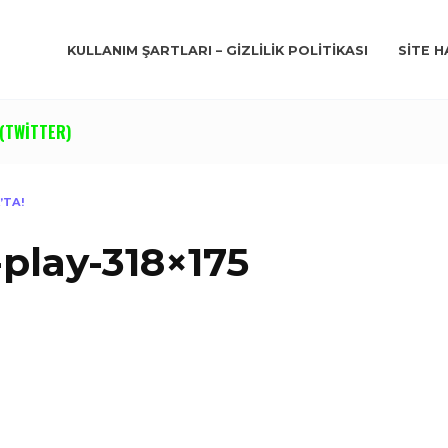
KULLANIM ŞARTLARI – GIZLILIK POLITIKASI
SITE H
(TWITTER)
’TA!
play-318×175