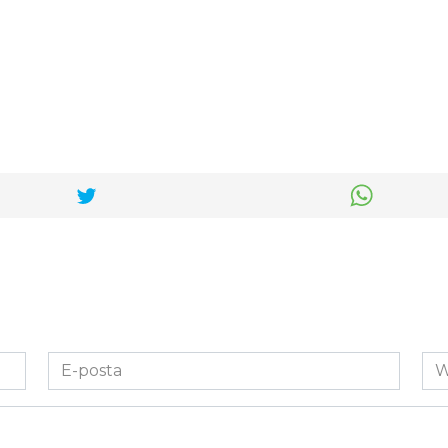
E-
We
posta
Sit
*