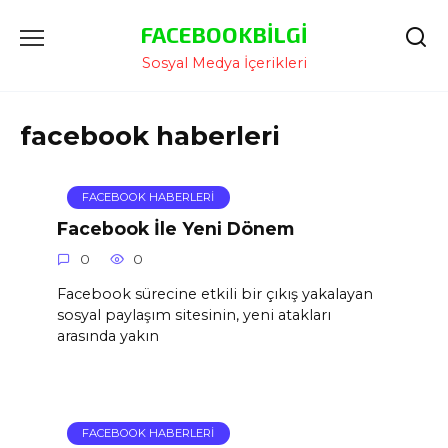
İçeriğe
FACEBOOKBILGI
Atla
Sosyal Medya İçerikleri
facebook haberleri
FACEBOOK HABERLERI
Facebook İle Yeni Dönem
0
0
Facebook sürecine etkili bir çıkış yakalayan
sosyal paylaşım sitesinin, yeni atakları
arasında yakın
FACEBOOK HABERLERI