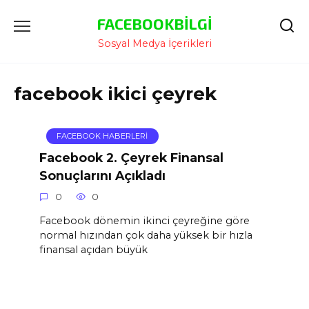
İçeriğe
FACEBOOKBILGI
Atla
Sosyal Medya İçerikleri
facebook ikici çeyrek
FACEBOOK HABERLERI
Facebook 2. Çeyrek Finansal
Sonuçlarını Açıkladı
0
0
Facebook dönemin ikinci çeyreğine göre
normal hızından çok daha yüksek bir hızla
finansal açıdan büyük