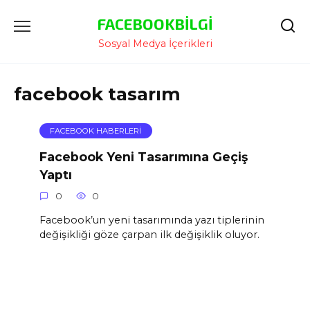
İçeriğe
FACEBOOKBILGI
Atla
Sosyal Medya İçerikleri
facebook tasarım
FACEBOOK HABERLERI
Facebook Yeni Tasarımına Geçiş
Yaptı
0
0
Facebook’un yeni tasarımında yazı tiplerinin
değişikliği göze çarpan ilk değişiklik oluyor.