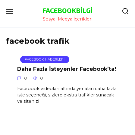
İçeriğe
FACEBOOKBILGI
Atla
Sosyal Medya İçerikleri
facebook trafik
FACEBOOK HABERLERI
Daha Fazla İsteyenler Facebook’ta!
0
0
Facebook videoları altında yer alan daha fazla
iste seçeneği, sizlere ekstra trafikler sunacak
ve sitenizi