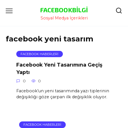
İçeriğe
FACEBOOKBILGI
Atla
Sosyal Medya İçerikleri
facebook yeni tasarım
FACEBOOK HABERLERI
Facebook Yeni Tasarımına Geçiş
Yaptı
0
0
Facebook’un yeni tasarımında yazı tiplerinin
değişikliği göze çarpan ilk değişiklik oluyor.
FACEBOOK HABERLERI