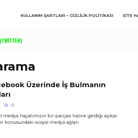
KULLANIM ŞARTLARI – GIZLILIK POLITIKASI
SITE H
(TWITTER)
 arama
ebook Üzerinde İş Bulmanın
ları
0
l medya hayatımızın bir parçası haline geldiği aşikar.
er konusundaki sosyal medya ağları