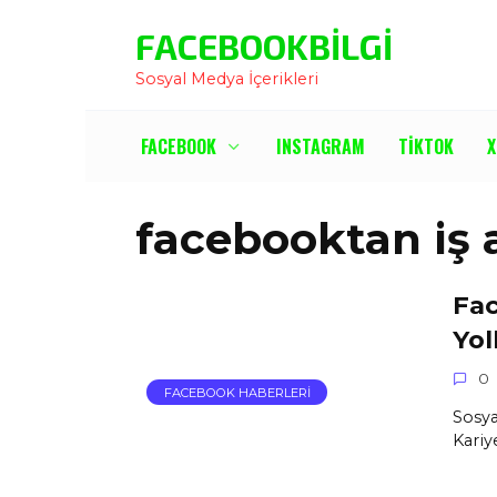
İçeriğe
FACEBOOKBILGI
Atla
Sosyal Medya İçerikleri
FACEBOOK
INSTAGRAM
TIKTOK
X
facebooktan iş
Fac
Yol
0
FACEBOOK HABERLERI
Sosya
Kariy