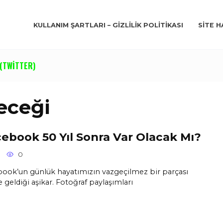
KULLANIM ŞARTLARI – GIZLILIK POLITIKASI
SITE H
(TWITTER)
eceği
ebook 50 Yıl Sonra Var Olacak Mı?
0
ook’un günlük hayatımızın vazgeçilmez bir parçası
e geldiği aşikar. Fotoğraf paylaşımları