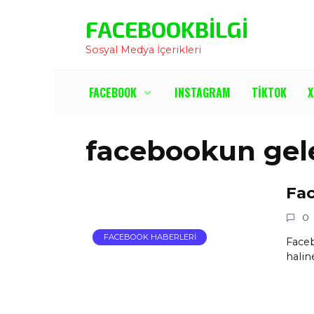
İçeriğe
FACEBOOKBILGI
Atla
Sosyal Medya İçerikleri
FACEBOOK
INSTAGRAM
TIKTOK
X
facebookun gel
Fac
0
FACEBOOK HABERLERI
Faceb
halin