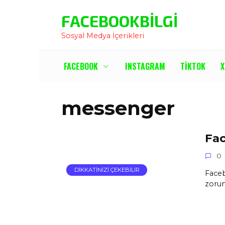
İçeriğe
FACEBOOKBILGI
Atla
Sosyal Medya İçerikleri
FACEBOOK
INSTAGRAM
TIKTOK
X
messenger
Fac
0
DIKKATINIZI ÇEKEBILIR
Faceb
zorun