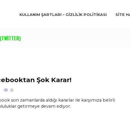
KULLANIM ŞARTLARI – GIZLILIK POLITIKASI
SITE H
(TWITTER)
ebooktan Şok Karar!
0
ook son zamanlarda aldığı kararlar ile karşımıza belirli
luluklar getirmeye devam ediyor.