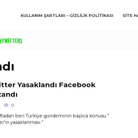
KULLANIM ŞARTLARI – GIZLILIK POLITIKASI
SITE H
(TWITTER)
ndı
tter Yasaklandı Facebook
zandı
0
aftadan beri Türkiye gündeminin başlıca konusu ”
er’ın yasaklanması ”