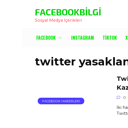
İçeriğe
FACEBOOKBILGI
Atla
Sosyal Medya İçerikleri
FACEBOOK
INSTAGRAM
TIKTOK
X
twitter yasakla
Twi
Ka
0
FACEBOOK HABERLERI
İki h
Twitt