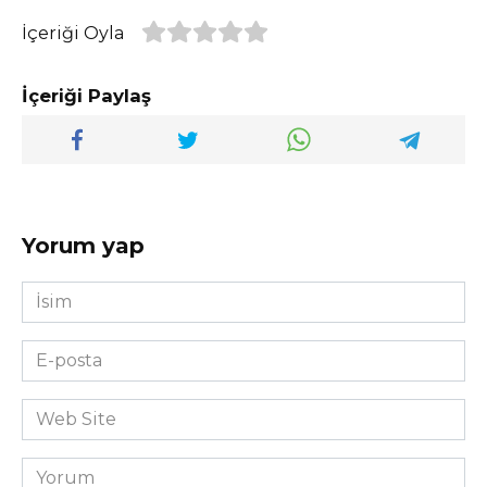
İçeriği Oyla
İçeriği Paylaş
Yorum yap
İsim
*
E-
posta
*
Web
Site
Yorum