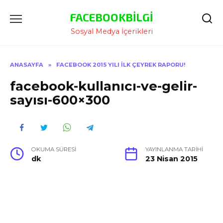
İçeriğe
FACEBOOKBILGI
Atla
Sosyal Medya İçerikleri
ANASAYFA
»
FACEBOOK 2015 YILI İLK ÇEYREK RAPORU!
facebook-kullanıcı-ve-gelir-
sayısı-600×300
OKUMA SÜRESI
YAYINLANMA TARIHI
dk
23 Nisan 2015