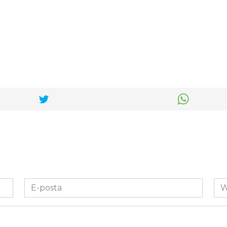
E-
We
posta
Sit
*