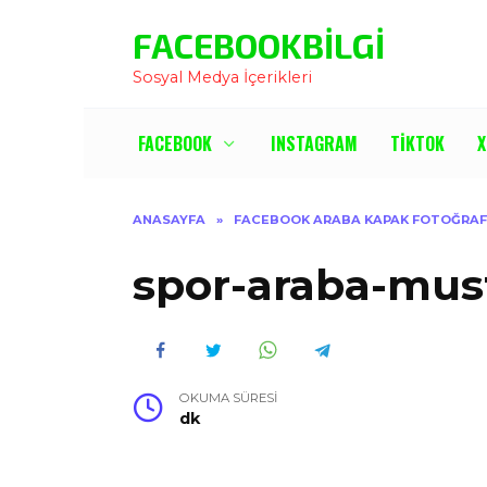
İçeriğe
FACEBOOKBILGI
Atla
Sosyal Medya İçerikleri
FACEBOOK
INSTAGRAM
TIKTOK
X
ANASAYFA
»
FACEBOOK ARABA KAPAK FOTOĞRAF
spor-araba-must
OKUMA SÜRESI
dk