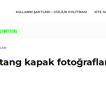
KULLANIM ŞARTLARI – GIZLILIK POLITIKASI
SITE H
(TWITTER)
LARI
ang kapak fotoğrafla