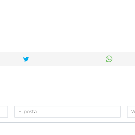
E-
We
posta
Sit
*