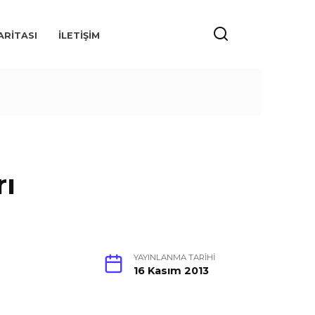
ARITASI
İLETIŞIM
rı
YAYINLANMA TARIHI
16 Kasım 2013