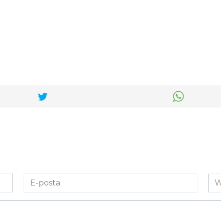
E-
We
posta
Sit
*