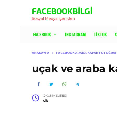
İçeriğe
FACEBOOKBILGI
Atla
Sosyal Medya İçerikleri
FACEBOOK
INSTAGRAM
TIKTOK
X
ANASAYFA
»
FACEBOOK ARABA KAPAK FOTOĞRAF
uçak ve araba k
OKUMA SÜRESI
dk