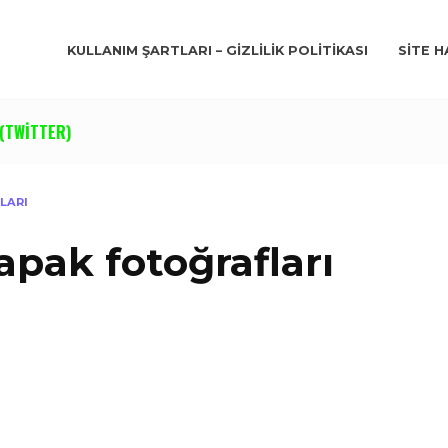
KULLANIM ŞARTLARI – GIZLILIK POLITIKASI
SITE H
(TWITTER)
LARI
apak fotoğrafları