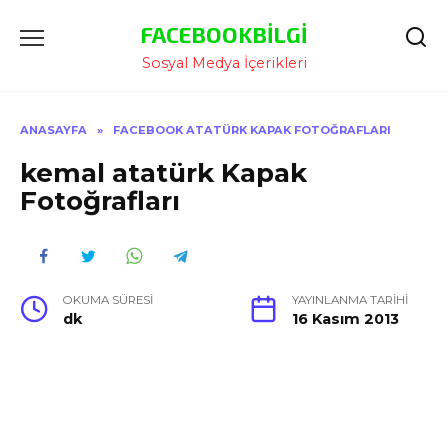
İçeriğe
FACEBOOKBILGI
Atla
Sosyal Medya İçerikleri
ANASAYFA
»
FACEBOOK ATATÜRK KAPAK FOTOĞRAFLARI
kemal atatürk Kapak
Fotoğrafları
OKUMA SÜRESI
YAYINLANMA TARIHI
dk
16 Kasım 2013