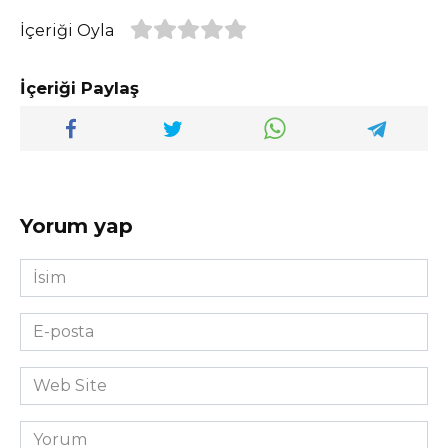
İçeriği Oyla
İçeriği Paylaş
Yorum yap
İsim
*
E-
posta
*
Web
Site
Yorum