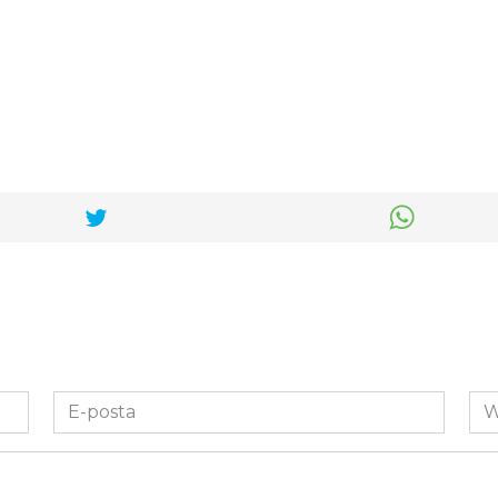
E-
We
posta
Sit
*