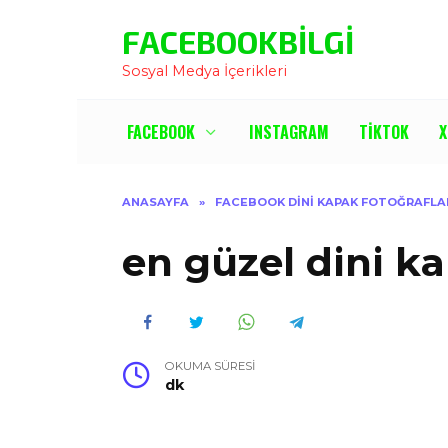
İçeriğe
FACEBOOKBILGI
Atla
Sosyal Medya İçerikleri
FACEBOOK
INSTAGRAM
TIKTOK
X
ANASAYFA
»
FACEBOOK DINI KAPAK FOTOĞRAFLA
en güzel dini ka
OKUMA SÜRESI
dk