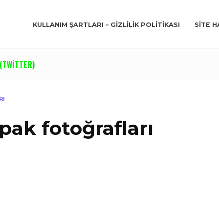
KULLANIM ŞARTLARI – GIZLILIK POLITIKASI
SITE H
(TWITTER)
RI
pak fotoğrafları