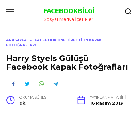
İçeriğe
FACEBOOKBILGI
Atla
Sosyal Medya İçerikleri
ANASAYFA
»
FACEBOOK ONE DIRECTION KAPAK
FOTOĞRAFLARI
Harry Styels Gülüşü
Facebook Kapak Fotoğrafları
OKUMA SÜRESI
YAYINLANMA TARIHI
dk
16 Kasım 2013