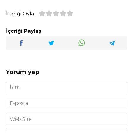
İçeriği Oyla
İçeriği Paylaş
Yorum yap
İsim
*
E-
posta
*
Web
Site
Yorum