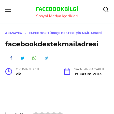
İçeriğe
FACEBOOKBILGI
Atla
Sosyal Medya İçerikleri
ANASAYFA
»
FACEBOOK TÜRKÇE DESTEK IÇIN MAIL ADRESI
facebookdestekmailadresi
OKUMA SÜRESI
YAYINLANMA TARIHI
dk
17 Kasım 2013