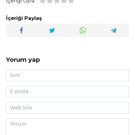
İçeriği Oyla
İçeriği Paylaş
Yorum yap
İsim
*
E-
posta
*
Web
Site
Yorum