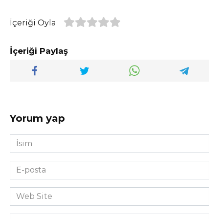
İçeriği Oyla
İçeriği Paylaş
Yorum yap
İsim
*
E-
posta
*
Web
Site
Yorum