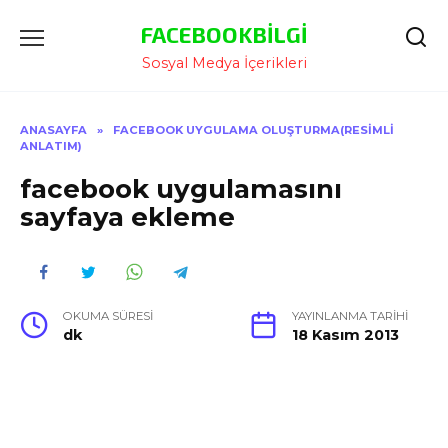
İçeriğe
FACEBOOKBILGI
Atla
Sosyal Medya İçerikleri
ANASAYFA
»
FACEBOOK UYGULAMA OLUŞTURMA(RESIMLI
ANLATIM)
facebook uygulamasını
sayfaya ekleme
OKUMA SÜRESI
YAYINLANMA TARIHI
dk
18 Kasım 2013