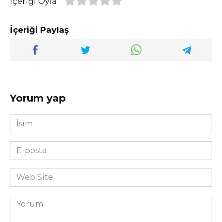
İçeriği Oyla
İçeriği Paylaş
Yorum yap
İsim
*
E-
posta
*
Web
Site
Yorum