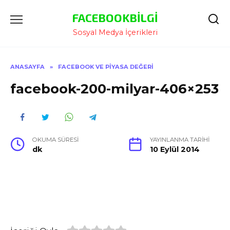
İçeriğe
FACEBOOKBILGI
Atla
Sosyal Medya İçerikleri
ANASAYFA
»
FACEBOOK VE PIYASA DEĞERI
facebook-200-milyar-406×253
OKUMA SÜRESI
YAYINLANMA TARIHI
dk
10 Eylül 2014