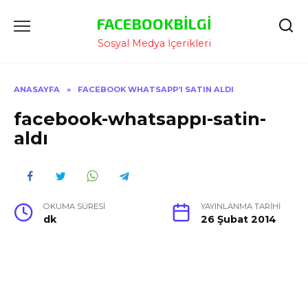
İçeriğe
FACEBOOKBILGI
Atla
Sosyal Medya İçerikleri
ANASAYFA
»
FACEBOOK WHATSAPP’I SATIN ALDI
facebook-whatsappı-satin-
aldı
OKUMA SÜRESI
YAYINLANMA TARIHI
dk
26 Şubat 2014