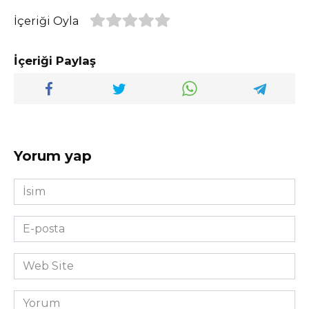
İçeriği Oyla
İçeriği Paylaş
Yorum yap
İsim
*
E-
posta
*
Web
Site
Yorum