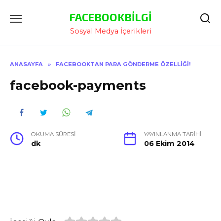
İçeriğe
FACEBOOKBILGI
Atla
Sosyal Medya İçerikleri
ANASAYFA
»
FACEBOOKTAN PARA GÖNDERME ÖZELLIĞI!
facebook-payments
OKUMA SÜRESI
YAYINLANMA TARIHI
dk
06 Ekim 2014