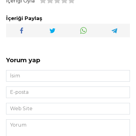
İçeriği Oyla
İçeriği Paylaş
Yorum yap
İsim
*
E-
posta
*
Web
Site
Yorum