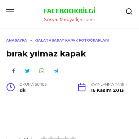
İçeriğe
FACEBOOKBILGI
Atla
Sosyal Medya İçerikleri
ANASAYFA
»
GALATASARAY KAPAK FOTOĞRAFLARI
bırak yılmaz kapak
OKUMA SÜRESI
YAYINLANMA TARIHI
dk
16 Kasım 2013