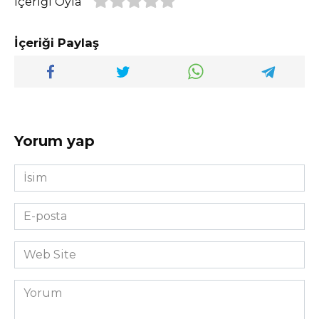
İçeriği Oyla
İçeriği Paylaş
Yorum yap
İsim
*
E-
posta
*
Web
Site
Yorum