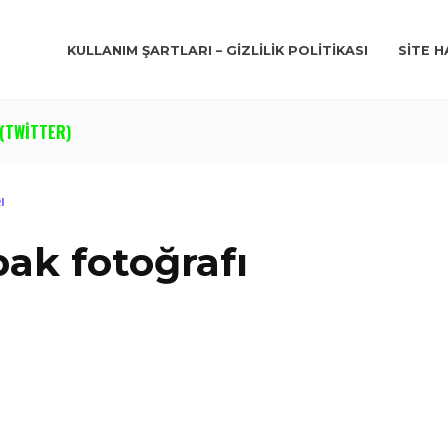
KULLANIM ŞARTLARI – GIZLILIK POLITIKASI
SITE H
(TWITTER)
I
ak fotoğrafı