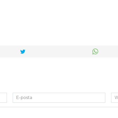
E-
We
posta
Sit
*