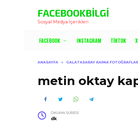
İçeriğe
FACEBOOKBILGI
Atla
Sosyal Medya İçerikleri
FACEBOOK
INSTAGRAM
TIKTOK
X
ANASAYFA
»
GALATASARAY KAPAK FOTOĞRAFLAR
metin oktay kap
OKUMA SÜRESI
dk