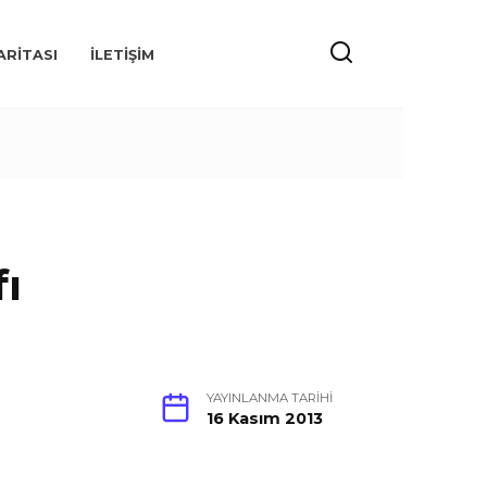
ARITASI
İLETIŞIM
ı
YAYINLANMA TARIHI
16 Kasım 2013