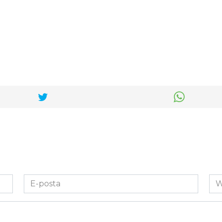
E-
We
posta
Sit
*