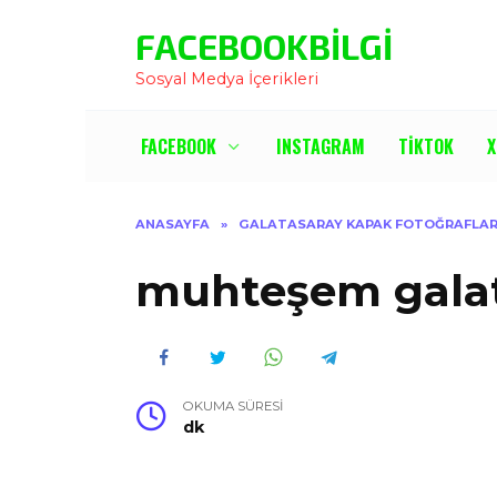
İçeriğe
FACEBOOKBILGI
Atla
Sosyal Medya İçerikleri
FACEBOOK
INSTAGRAM
TIKTOK
X
ANASAYFA
»
GALATASARAY KAPAK FOTOĞRAFLAR
muhteşem galat
OKUMA SÜRESI
dk