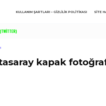
KULLANIM ŞARTLARI – GIZLILIK POLITIKASI
SITE H
(TWITTER)
I
asaray kapak fotoğraf