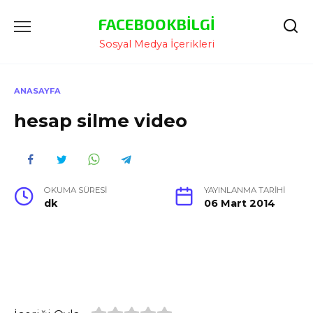
İçeriğe
FACEBOOKBILGI
Atla
Sosyal Medya İçerikleri
ANASAYFA
hesap silme video
OKUMA SÜRESI
YAYINLANMA TARIHI
dk
06 Mart 2014