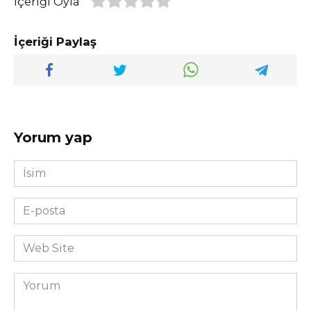
İçeriği Oyla
İçeriği Paylaş
Yorum yap
İsim
*
E-
posta
*
Web
Site
Yorum