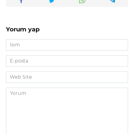
Yorum yap
İsim
*
E-
posta
*
Web
Site
Yorum