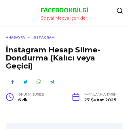
İçeriğe
FACEBOOKBILGI
Atla
Sosyal Medya İçerikleri
ANASAYFA
»
INSTAGRAM
İnstagram Hesap Silme-
Dondurma (Kalıcı veya
Geçici)
OKUMA SÜRESI
YAYINLANMA TARIHI
6 dk
27 Şubat 2025