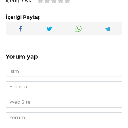
İçeriği Oyla
İçeriği Paylaş
Yorum yap
İsim
*
E-
posta
*
Web
Site
Yorum