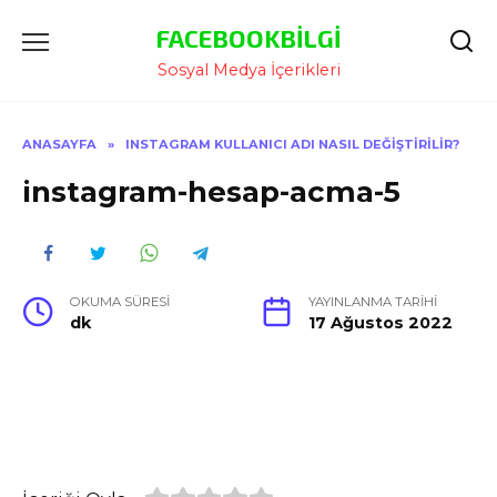
İçeriğe
FACEBOOKBILGI
Atla
Sosyal Medya İçerikleri
ANASAYFA
»
INSTAGRAM KULLANICI ADI NASIL DEĞIŞTIRILIR?
instagram-hesap-acma-5
OKUMA SÜRESI
YAYINLANMA TARIHI
dk
17 Ağustos 2022