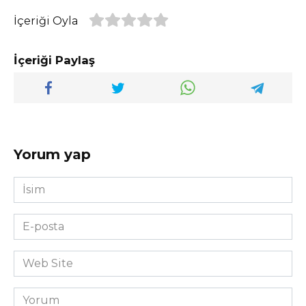
İçeriği Oyla
İçeriği Paylaş
Yorum yap
İsim
*
E-
posta
*
Web
Site
Yorum