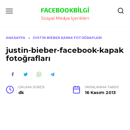
İçeriğe
FACEBOOKBILGI
Atla
Sosyal Medya İçerikleri
ANASAYFA
»
JUSTIN BIEBER KAPAK FOTOĞRAFLARI
justin-bieber-facebook-kapak
fotoğrafları
OKUMA SÜRESI
YAYINLANMA TARIHI
dk
16 Kasım 2013