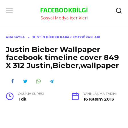
İçeriğe
FACEBOOKBILGI
Atla
Sosyal Medya İçerikleri
ANASAYFA
»
JUSTIN BIEBER KAPAK FOTOĞRAFLARI
Justin Bieber Wallpaper
facebook timeline cover 849
X 312 Justin,Bieber,wallpaper
OKUMA SÜRESI
YAYINLANMA TARIHI
1 dk
16 Kasım 2013