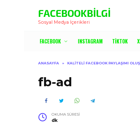
İçeriğe
FACEBOOKBILGI
Atla
Sosyal Medya İçerikleri
FACEBOOK
INSTAGRAM
TIKTOK
X
ANASAYFA
»
KALITELI FACEBOOK PAYLAŞIMI OL
fb-ad
OKUMA SÜRESI
dk