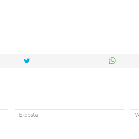
E-
We
posta
Sit
*