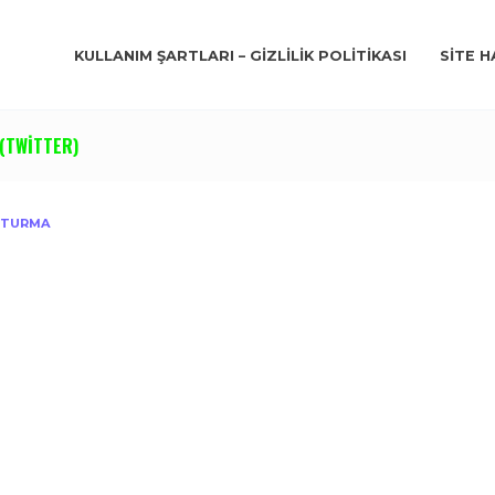
KULLANIM ŞARTLARI – GIZLILIK POLITIKASI
SITE H
(TWITTER)
UŞTURMA