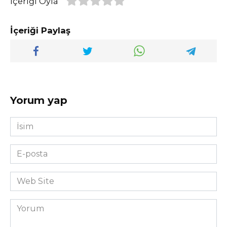
İçeriği Oyla
İçeriği Paylaş
Yorum yap
İsim
*
E-
posta
*
Web
Site
Yorum