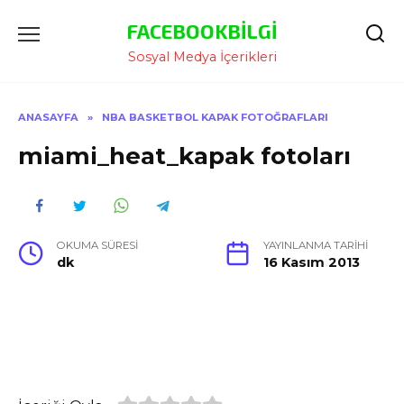
İçeriğe
FACEBOOKBILGI
Atla
Sosyal Medya İçerikleri
ANASAYFA
»
NBA BASKETBOL KAPAK FOTOĞRAFLARI
miami_heat_kapak fotoları
OKUMA SÜRESI
YAYINLANMA TARIHI
dk
16 Kasım 2013